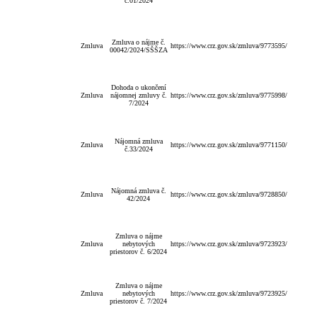
č.01/2024
Zmluva o nájme č.
Zmluva
https://www.crz.gov.sk/zmluva/9773595/
00042/2024/SŠŠZA
Dohoda o ukončení
Zmluva
nájomnej zmluvy č.
https://www.crz.gov.sk/zmluva/9775998/
7/2024
Nájomná zmluva
Zmluva
https://www.crz.gov.sk/zmluva/9771150/
č.33/2024
Nájomná zmluva č.
Zmluva
https://www.crz.gov.sk/zmluva/9728850/
42/2024
Zmluva o nájme
Zmluva
nebytových
https://www.crz.gov.sk/zmluva/9723923/
priestorov č. 6/2024
Zmluva o nájme
Zmluva
nebytových
https://www.crz.gov.sk/zmluva/9723925/
priestorov č. 7/2024