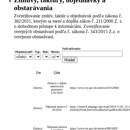
obstarávania
Zverejňovanie zmlúv, faktúr a objednávok podľa zákona č.
382/2011, ktorým sa mení a dopĺňa zákon č. 211/2000 Z. z.
o slobodnom prístupe k informáciám. Zverejňovanie
verejných obstarávaní podľa č. zákona č. 343/2015 Z.z. o
verejnom obstarávaní.
Vyhľadávanie:
Objednávateľ:
Typ:
Rok:
Mesiac:
Typ
Číslo
Zmluva o nájme
nebytových
Zmluva
https://www.crz.gov.sk/zmluva/10112806/
priestorov
č.05/2024
Nájomná zmluva č.
https://cloud-8.edupage.org/cloud/2024-11-05_12-1
Zmluva
19/2024
z%3AE2NvtKZlttUzWwMm%2Fqo0R%2B2X4X%2
Nájomná zmluva
Zmluva
https://www.crz.gov.sk/zmluva/9853420/