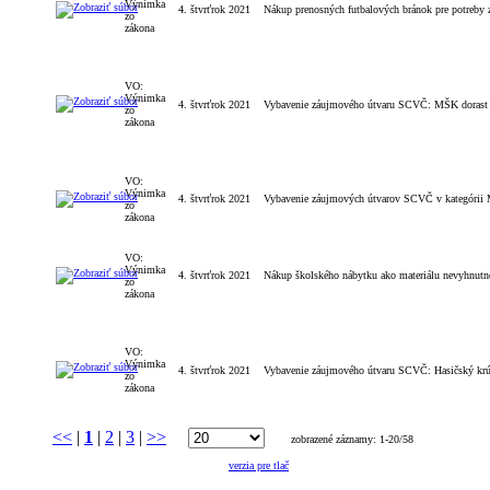
Výnimka
4. štvrťrok 2021
Nákup prenosných futbalových bránok pre potreb
zo
zákona
VO:
Výnimka
4. štvrťrok 2021
Vybavenie záujmového útvaru SCVČ: MŠK dorast -
zo
zákona
VO:
Výnimka
4. štvrťrok 2021
Vybavenie záujmových útvarov SCVČ v kategórii 
zo
zákona
VO:
Výnimka
4. štvrťrok 2021
Nákup školského nábytku ako materiálu nevyhnutn
zo
zákona
VO:
Výnimka
4. štvrťrok 2021
Vybavenie záujmového útvaru SCVČ: Hasičský krúž
zo
zákona
<<
|
1
|
2
|
3
|
>>
zobrazené záznamy: 1-20/58
verzia pre tlač