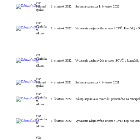
VO:
Súhrnná
1. štvrťrok 2022
Súhrnná správa za 1. štvrťrok 2022
správa
VO:
Výnimka
1. štvrťrok 2022
Vybavenie záujmového útvaru SCVČ: Hasičský - St
zo
zákona
VO:
Výnimka
1. štvrťrok 2022
Vybavenie záujmových útvarov SCVČ v kategórii: 
zo
zákona
VO:
Súhrnná
4. štvrťrok 2021
Súhrnná správa za 4. štvrťrok 2021
správa
VO:
Výnimka
1. štvrťrok 2022
Nákup kajaku ako materiálu potrebného na zabezpe
zo
zákona
VO:
Výnimka
1. štvrťrok 2022
Vybavenie záujmového útvaru SCVČ: Hip-hop dance
zo
zákona
VO: