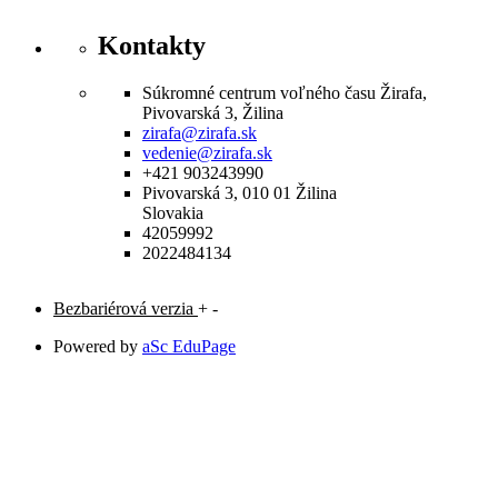
Kontakty
Súkromné centrum voľného času Žirafa,
Pivovarská 3, Žilina
zirafa@zirafa.sk
vedenie@zirafa.sk
+421 903243990
Pivovarská 3, 010 01 Žilina
Slovakia
42059992
2022484134
Bezbariérová verzia
+
-
Powered by
aSc EduPage