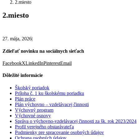
2.miesto
2.miesto
27. mája, 2026
|
Zdieľať novinku na sociálnych sieťach
Facebook
X
LinkedIn
Pinterest
Email
Dôležité informácie
Školský poriadok
Príloha č. 1 ku školskému poriadku
Plán práce
Plán výchovno – vzdelávacej činnosti
Výchovný program
Výchovné osnovy
Správa o výchovno-vzdelávacej činnosti za šk. rok 2023/2024
Profil verejného obstarávateľa
Podmienky pre spracovanie osobných údajov
Ochrana osobných údajov