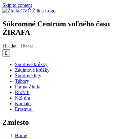
Skip to content
Súkromné Centrum voľného času
ŽIRAFA
Hľadať:
Športové krúžky
Záujmové krúžky
Športové ligy
Tábory
Farma Žirafa
Rozvrh
Náš tím
Kontakt
Erasmus+
2.miesto
Home