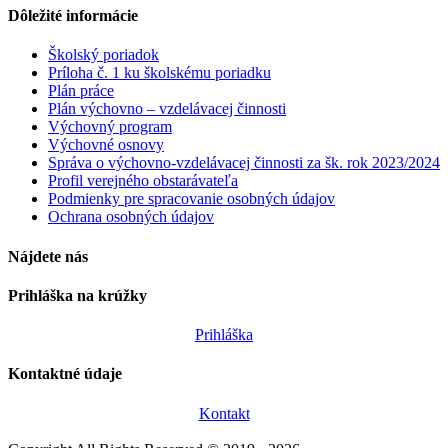
Dôležité informácie
Školský poriadok
Príloha č. 1 ku školskému poriadku
Plán práce
Plán výchovno – vzdelávacej činnosti
Výchovný program
Výchovné osnovy
Správa o výchovno-vzdelávacej činnosti za šk. rok 2023/2024
Profil verejného obstarávateľa
Podmienky pre spracovanie osobných údajov
Ochrana osobných údajov
Nájdete nás
Prihláška na krúžky
Prihláška
Kontaktné údaje
Kontakt