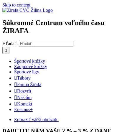
Skip to content
Súkromné Centrum voľného času
ŽIRAFA
Hľadať:
Športové krúžky
Záujmové krúžky
Športové ligy
Tábory
Farma Žirafa
Rozvrh
Náš tím
Kontakt
Erasmus+
Zobraziť väčší obrázok
DARUJTE NÁM VAŠE 2 % – 3 % Z DANE