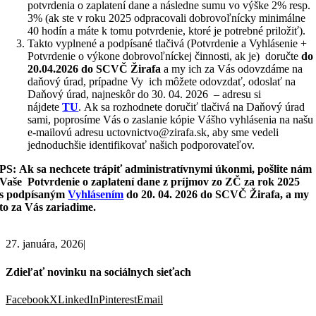
potvrdenia o zaplatení dane a následne sumu vo výške 2% resp.
3% (ak ste v roku 2025 odpracovali dobrovoľnícky minimálne
40 hodín a máte k tomu potvrdenie, ktoré je potrebné priložiť).
Takto vyplnené a podpísané tlačivá (Potvrdenie a Vyhlásenie +
Potvrdenie o výkone dobrovoľníckej činnosti, ak je) doručte
do
20.04.2026 do SCVČ Žirafa
a my ich za Vás odovzdáme na
daňový úrad, prípadne Vy ich môžete odovzdať, odoslať na
Daňový úrad, najneskôr do 30. 04. 2026 – adresu si
nájdete
TU
. Ak sa rozhodnete doručiť tlačivá na Daňový úrad
sami, poprosíme Vás o zaslanie kópie Vášho vyhlásenia na našu
e-mailovú adresu uctovnictvo@zirafa.sk, aby sme vedeli
jednoduchšie identifikovať našich podporovateľov.
PS:
Ak sa nechcete trápiť administratívnymi úkonmi, pošlite nám
Vaše Potvrdenie o zaplatení dane z príjmov zo ZČ za rok 2025
s podpísaným
Vyhlásením
do 20. 04. 2026 do SCVČ Žirafa, a my
to za Vás zariadime.
27. januára, 2026
|
Zdieľať novinku na sociálnych sieťach
Facebook
X
LinkedIn
Pinterest
Email