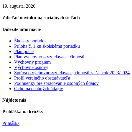
19. augusta, 2020
|
Zdieľať novinku na sociálnych sieťach
Facebook
X
LinkedIn
Pinterest
Email
Dôležité informácie
Školský poriadok
Príloha č. 1 ku školskému poriadku
Plán práce
Plán výchovno – vzdelávacej činnosti
Výchovný program
Výchovné osnovy
Správa o výchovno-vzdelávacej činnosti za šk. rok 2023/2024
Profil verejného obstarávateľa
Podmienky pre spracovanie osobných údajov
Ochrana osobných údajov
Nájdete nás
Prihláška na krúžky
Prihláška